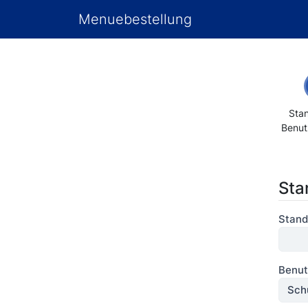
Menuebestellung
Sta
Benut
Sta
Stand
Benu